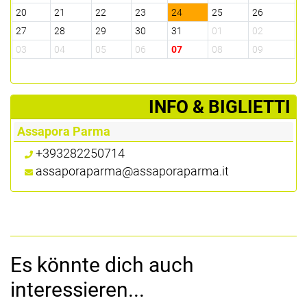
20
21
22
23
24
25
26
27
28
29
30
31
01
02
03
04
05
06
07
08
09
­INFO & BIGLIETTI
Assapora Parma
+393282250714
assaporaparma@assaporaparma.it
Es könnte dich auch
interessieren...