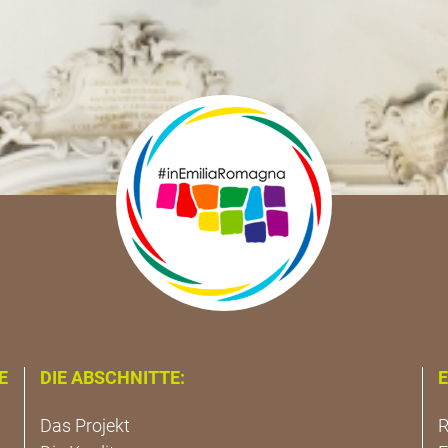
E
DIE ABSCHNITTE:
E
Das Projekt
R