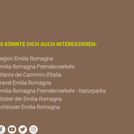
S KÖNNTE DICH AUCH INTERESSIEREN:
egion Emilia Romagna
milia Romagna Fremdenverkehr
tlante dei Cammini d'Italia
ravel Emilia Romagna
milia Romagna Fremdenverkehr - Naturparks
löster der Emilia Romagna
chlösser Emilia Romagna
die Seite Facebook von Cammini Emilia-Romagna besu
die Seite YouTube von Cammini Emilia-Romagna 
die Seite Twitter von Cammini Emilia-Romagn
die Seite Instagram von Cammini Emilia