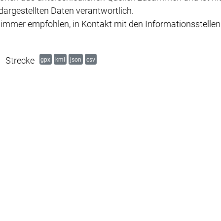
dargestellten Daten verantwortlich.
s immer empfohlen, in Kontakt mit den Informationsstellen
Strecke
gpx
kml
json
csv