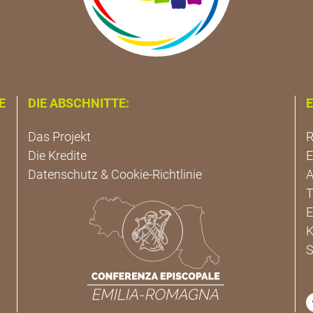
E
DIE ABSCHNITTE:
E
Das Projekt
R
Die Kredite
E
Datenschutz & Cookie-Richtlinie
A
T
E
K
S