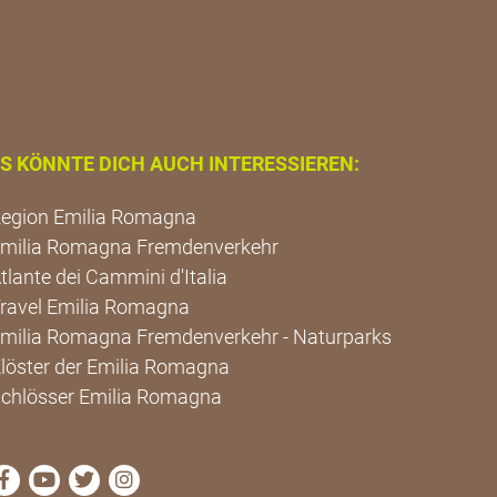
S KÖNNTE DICH AUCH INTERESSIEREN:
egion Emilia Romagna
milia Romagna Fremdenverkehr
tlante dei Cammini d'Italia
ravel Emilia Romagna
milia Romagna Fremdenverkehr - Naturparks
löster der Emilia Romagna
chlösser Emilia Romagna
die Seite Facebook von Cammini Emilia-Romagna besu
die Seite YouTube von Cammini Emilia-Romagna 
die Seite Twitter von Cammini Emilia-Romagn
die Seite Instagram von Cammini Emilia