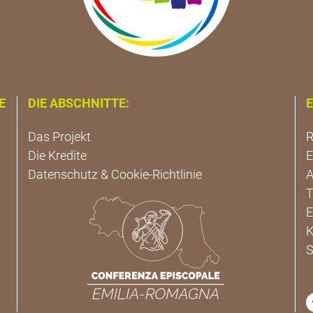
E
DIE ABSCHNITTE:
E
Das Projekt
R
Die Kredite
E
Datenschutz & Cookie-Richtlinie
A
T
E
K
S