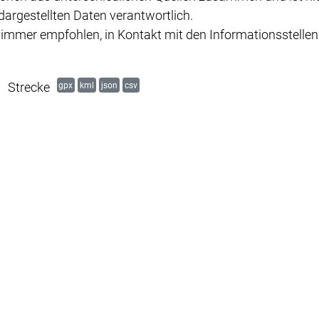
dargestellten Daten verantwortlich.
s immer empfohlen, in Kontakt mit den Informationsstellen
Strecke
gpx
kml
json
csv