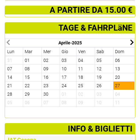
­ A PARTIRE DA 15.00 €
TAGE & FAHRPLäNE
Aprile-2025
Lun
Mar
Mer
Gio
Ven
Sab
Dom
L
31
01
02
03
04
05
06
2
07
08
09
10
11
12
13
0
14
15
16
17
18
19
20
1
21
22
23
24
25
26
27
1
28
29
30
01
02
03
04
2
05
06
07
08
09
10
11
0
­INFO & BIGLIETTI
IAT Cesena