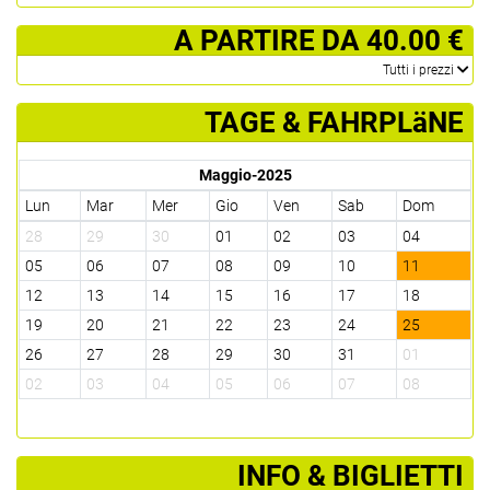
­ A PARTIRE DA 40.00 €
­Tutti i prezzi
TAGE & FAHRPLäNE
Maggio-2025
Lun
Mar
Mer
Gio
Ven
Sab
Dom
28
29
30
01
02
03
04
05
06
07
08
09
10
11
12
13
14
15
16
17
18
19
20
21
22
23
24
25
26
27
28
29
30
31
01
02
03
04
05
06
07
08
­INFO & BIGLIETTI