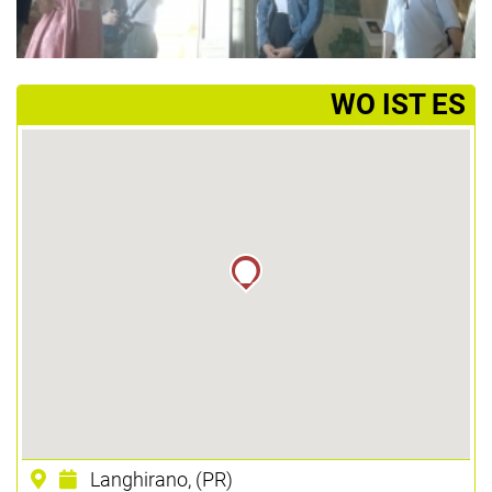
­WO IST ES
Langhirano, (PR)