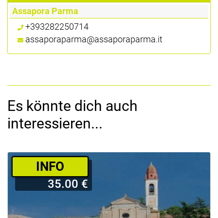
Assapora Parma
+393282250714
assaporaparma@assaporaparma.it
Es könnte dich auch
interessieren...
­INFO
35.00 €