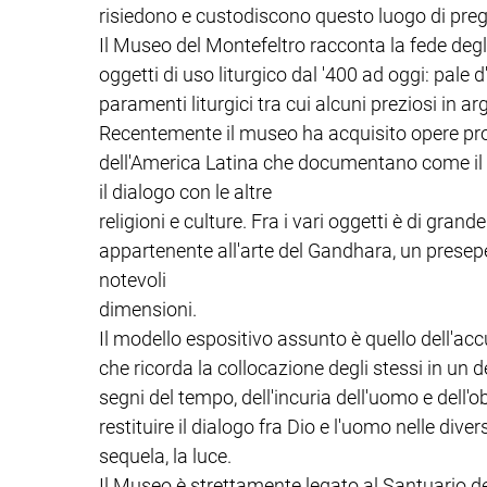
risiedono e custodiscono questo luogo di preg
Il Museo del Montefeltro racconta la fede degli 
oggetti di uso liturgico dal '400 ad oggi: pale d
paramenti liturgici tra cui alcuni preziosi in ar
Recentemente il museo ha acquisito opere prov
dell'America Latina che documentano come il 
il dialogo con le altre
religioni e culture. Fra i vari oggetti è di gran
appartenente all'arte del Gandhara, un pres
notevoli
dimensioni.
Il modello espositivo assunto è quello dell'a
che ricorda la collocazione degli stessi in un d
segni del tempo, dell'incuria dell'uomo e dell'
restituire il dialogo fra Dio e l'uomo nelle diver
sequela, la luce.
Il Museo è strettamente legato al Santuario de