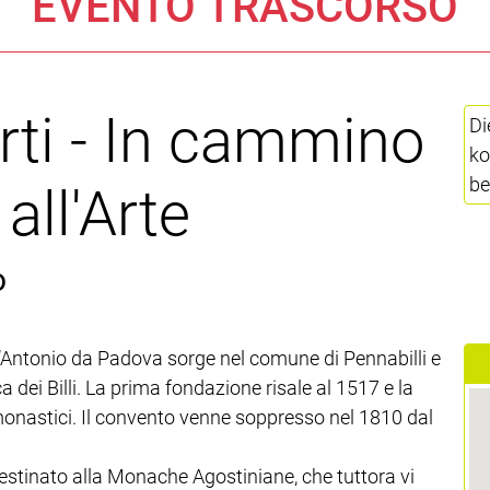
EVENTO TRASCORSO
rti - In cammino
Di
ko
be
all'Arte
o
Antonio da Padova sorge nel comune di Pennabilli e
dei Billi. La prima fondazione risale al 1517 e la
i monastici. Il convento venne soppresso nel 1810 dal
fu destinato alla Monache Agostiniane, che tuttora vi