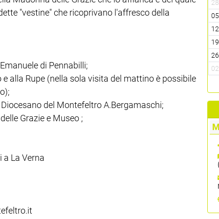
2
ette "vestine" che ricoprivano l'affresco della
0
1
1
2
o Emanuele di Pennabilli;
0
e alla Rupe (nella sola visita del mattino è possibile
o);
o Diocesano del Montefeltro A.Bergamaschi;
delle Grazie e Museo ;
M
i a La Verna
feltro.it