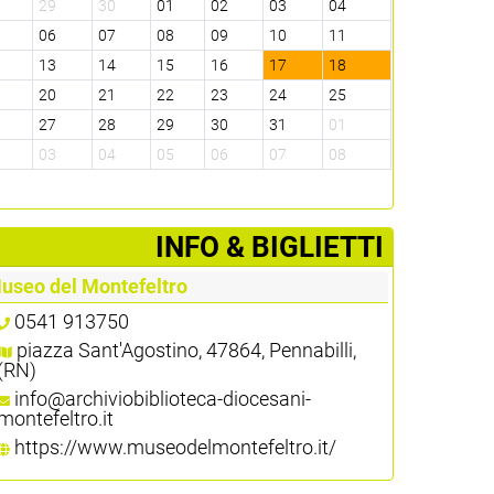
8
29
30
01
02
03
04
5
06
07
08
09
10
11
2
13
14
15
16
17
18
9
20
21
22
23
24
25
6
27
28
29
30
31
01
2
03
04
05
06
07
08
­INFO & BIGLIETTI
useo del Montefeltro
0541 913750
piazza Sant'Agostino, 47864, Pennabilli,
(RN)
info@archiviobiblioteca-diocesani-
montefeltro.it
https://www.museodelmontefeltro.it/