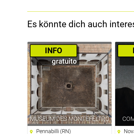
Es könnte dich auch interes
­INFO
gratuito
MUSEUM DES MONTEFELTRO
COM
Pennabilli (RN)
Nova