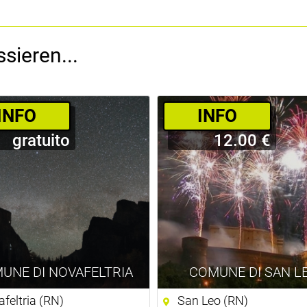
sieren...
­INFO
­INFO
gratuito
12.00 €
UNE DI NOVAFELTRIA
COMUNE DI SAN L
feltria (RN)
San Leo (RN)