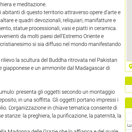
hiera e meditazione.
abitanti di questo territorio attraverso opere d'arte e
'altare e quadri devozionali, reliquiari, manifatture e
gento, statue processionali, vasi e piatti in ceramica.
enienti da molti paesi dell'Estremo Oriente e
cristianesimo si sia diffuso nel mondo manifestando
de rilievo la scultura del Buddha ritrovata nel Pakistan
epe giapponese e un ammonite dal Madagascar di
ccumulo: presenta gli oggetti secondo un montaggio
eposito, in una soffitta. Gli oggetti portano impressi i
oblio. L'organizzazione in chiave tematica consente di
se stanze: la preghiera, la purificazione, la paternità, la
Lu
lla Madonna delle Grazie che lo affianca e del quale