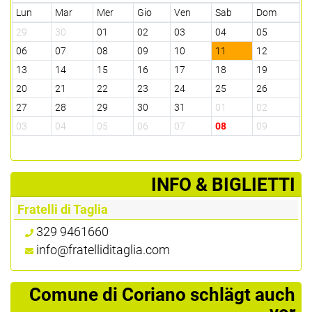
Lun
Mar
Mer
Gio
Ven
Sab
Dom
29
30
01
02
03
04
05
06
07
08
09
10
11
12
13
14
15
16
17
18
19
20
21
22
23
24
25
26
27
28
29
30
31
01
02
03
04
05
06
07
08
09
­INFO & BIGLIETTI
Fratelli di Taglia
329 9461660
info@fratelliditaglia.com
Comune di Coriano schlägt auch