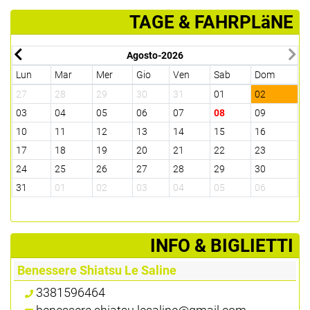
TAGE & FAHRPLäNE
Agosto-2026
Lun
Mar
Mer
Gio
Ven
Sab
Dom
27
28
29
30
31
01
02
03
04
05
06
07
08
09
10
11
12
13
14
15
16
17
18
19
20
21
22
23
24
25
26
27
28
29
30
31
01
02
03
04
05
06
­INFO & BIGLIETTI
Benessere Shiatsu Le Saline
3381596464