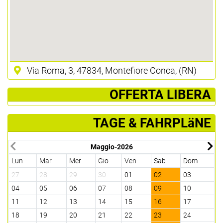
Via Roma, 3, 47834, Montefiore Conca, (RN)
­ OFFERTA LIBERA
TAGE & FAHRPLäNE
Maggio-2026
Lun
Mar
Mer
Gio
Ven
Sab
Dom
L
27
28
29
30
01
02
03
0
04
05
06
07
08
09
10
0
11
12
13
14
15
16
17
1
18
19
20
21
22
23
24
2