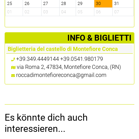
25
26
27
28
29
30
31
2
01
02
03
04
05
06
07
0
­INFO & BIGLIETTI
Biglietteria del castello di Montefiore Conca
+39.349.4449144 +39.0541.980179
via Roma 2, 47834, Montefiore Conca, (RN)
roccadimontefioreconca@gmail.com
Es könnte dich auch
interessieren...