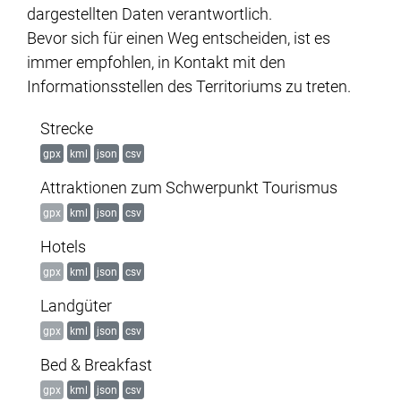
dargestellten Daten verantwortlich.
Bevor sich für einen Weg entscheiden, ist es
immer empfohlen, in Kontakt mit den
Informationsstellen des Territoriums zu treten.
Strecke
gpx
kml
json
csv
Attraktionen zum Schwerpunkt Tourismus
gpx
kml
json
csv
Hotels
gpx
kml
json
csv
Landgüter
gpx
kml
json
csv
Bed & Breakfast
gpx
kml
json
csv