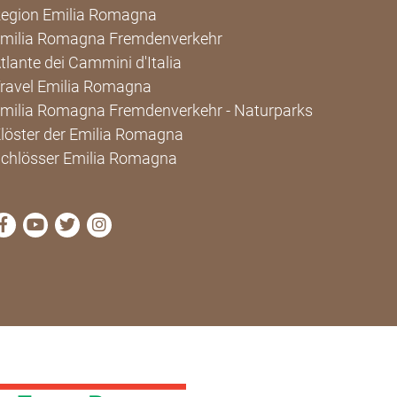
egion Emilia Romagna
milia Romagna Fremdenverkehr
tlante dei Cammini d'Italia
ravel Emilia Romagna
milia Romagna Fremdenverkehr - Naturparks
löster der Emilia Romagna
chlösser Emilia Romagna
die Seite Facebook von Cammini Emilia-Romagna besu
die Seite YouTube von Cammini Emilia-Romagna 
die Seite Twitter von Cammini Emilia-Romagn
die Seite Instagram von Cammini Emilia