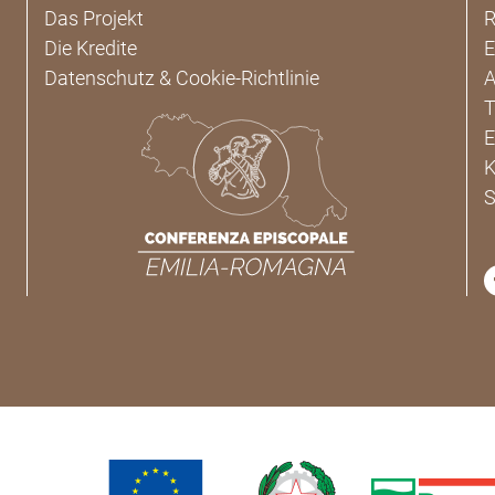
Das Projekt
R
Die Kredite
E
Datenschutz & Cookie-Richtlinie
A
T
E
K
S