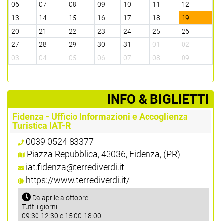
06
07
08
09
10
11
12
13
14
15
16
17
18
19
20
21
22
23
24
25
26
27
28
29
30
31
01
02
03
04
05
06
07
08
09
­INFO & BIGLIETTI
Fidenza - Ufficio Informazioni e Accoglienza
Turistica IAT-R
0039 0524 83377
Piazza Repubblica, 43036, Fidenza, (PR)
iat.fidenza@terrediverdi.it
https://www.terrediverdi.it/
Da aprile a ottobre
Tutti i giorni
09:30-12:30 e 15:00-18:00