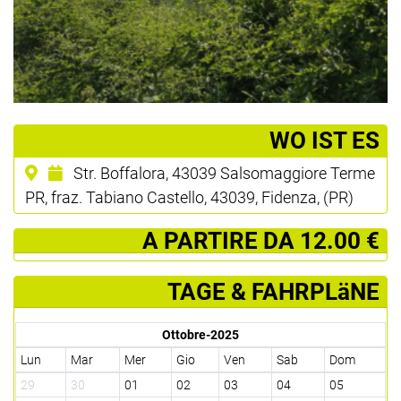
­WO IST ES
Str. Boffalora, 43039 Salsomaggiore Terme
PR, fraz. Tabiano Castello, 43039, Fidenza, (PR)
­ A PARTIRE DA 12.00 €
TAGE & FAHRPLäNE
Ottobre-2025
Lun
Mar
Mer
Gio
Ven
Sab
Dom
29
30
01
02
03
04
05