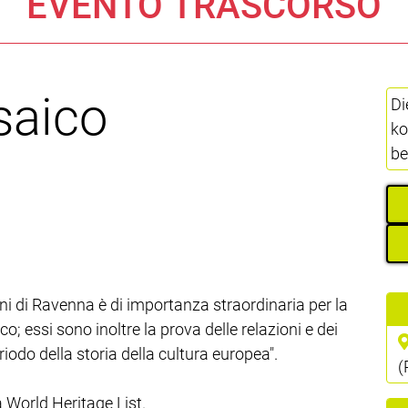
EVENTO TRASCORSO
saico
Di
ko
be
ani di Ravenna è di importanza straordinaria per la
; essi sono inoltre la prova delle relazioni e dei
eriodo della storia della cultura europea".
(
 World Heritage List.