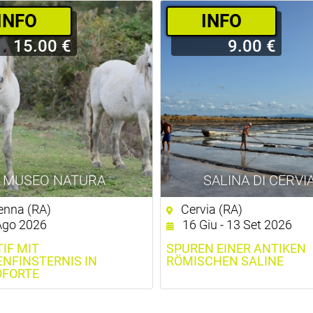
­INFO
­INFO
15.00 €
9.00 €
MUSEO NATURA
SALINA DI CERVI
nna (RA)
Cervia (RA)
Ago 2026
16 Giu - 13 Set 2026
TIF MIT
SPUREN EINER ANTIKEN
NFINSTERNIS IN
RÖMISCHEN SALINE
OFORTE