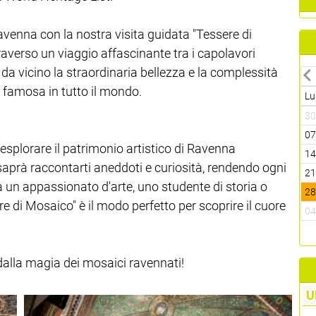
venna con la nostra visita guidata "Tessere di
averso un viaggio affascinante tra i capolavori
 da vicino la straordinaria bellezza e la complessità
 famosa in tutto il mondo.
Lu
3
0
esplorare il patrimonio artistico di Ravenna
1
 saprà raccontarti aneddoti e curiosità, rendendo ogni
2
a un appassionato d'arte, uno studente di storia o
2
 di Mosaico" è il modo perfetto per scoprire il cuore
0
dalla magia dei mosaici ravennati!
U