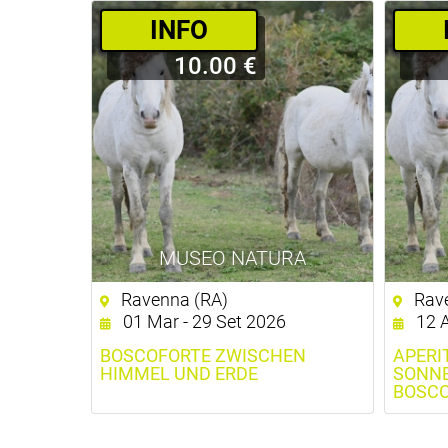
­INFO
10.00 €
MUSEO NATURA
Ravenna (RA)
Rave
01 Mar - 29 Set 2026
12 
BOSCOFORTE ZWISCHEN
APERI
HIMMEL UND ERDE
SONNE
BOSC