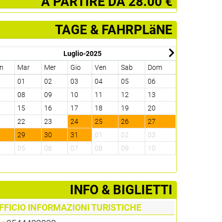
­ A PARTIRE DA 28.00 €
TAGE & FAHRPLäNE
Luglio-2025
n
Mar
Mer
Gio
Ven
Sab
Dom
Lun
Mar
0
01
02
03
04
05
06
28
29
7
08
09
10
11
12
13
04
05
4
15
16
17
18
19
20
11
12
1
22
23
24
25
26
27
18
19
8
29
30
31
01
02
03
25
26
4
05
06
07
08
09
10
01
02
­INFO & BIGLIETTI
FFICIO INFORMAZIONI TURISTICHE