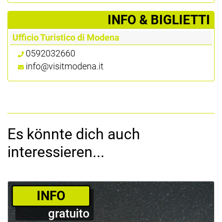
­INFO & BIGLIETTI
Ufficio Turistico di Modena
0592032660
info@visitmodena.it
Es könnte dich auch
interessieren...
­INFO
gratuito