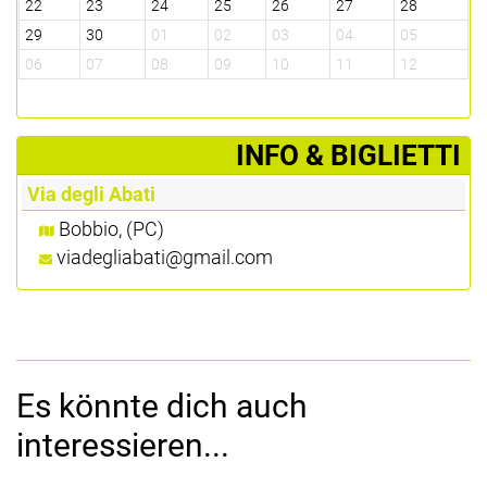
22
23
24
25
26
27
28
29
30
01
02
03
04
05
06
07
08
09
10
11
12
­INFO & BIGLIETTI
Via degli Abati
Bobbio, (PC)
viadegliabati@gmail.com
Es könnte dich auch
interessieren...