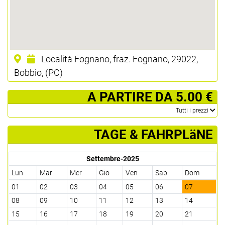
Località Fognano, fraz. Fognano, 29022,
Bobbio, (PC)
­ A PARTIRE DA 5.00 €
­Tutti i prezzi
TAGE & FAHRPLäNE
Settembre-2025
Lun
Mar
Mer
Gio
Ven
Sab
Dom
01
02
03
04
05
06
07
08
09
10
11
12
13
14
15
16
17
18
19
20
21