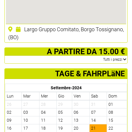
Largo Gruppo Comitato, Borgo Tossignano,
(BO)
­ A PARTIRE DA 15.00 €
­Tutti i prezzi
TAGE & FAHRPLäNE
Settembre-2024
Lun
Mar
Mer
Gio
Ven
Sab
Dom
26
27
28
29
30
31
01
02
03
04
05
06
07
08
09
10
11
12
13
14
15
16
17
18
19
20
21
22