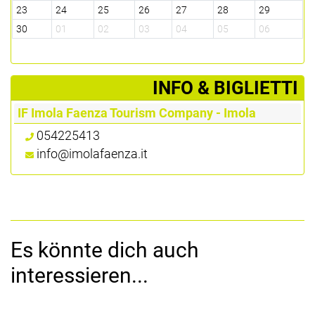
23
24
25
26
27
28
29
30
01
02
03
04
05
06
­INFO & BIGLIETTI
IF Imola Faenza Tourism Company - Imola
054225413
info@imolafaenza.it
Es könnte dich auch
interessieren...