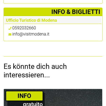
­INFO & BIGLIETTI
Ufficio Turistico di Modena
0592032660
info@visitmodena.it
Es könnte dich auch
interessieren...
­INFO
gratuito