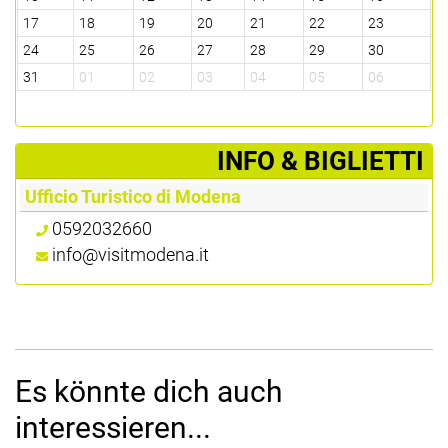
17
18
19
20
21
22
23
24
25
26
27
28
29
30
31
01
02
03
04
05
06
­INFO & BIGLIETTI
Ufficio Turistico di Modena
0592032660
info@visitmodena.it
Es könnte dich auch
interessieren...