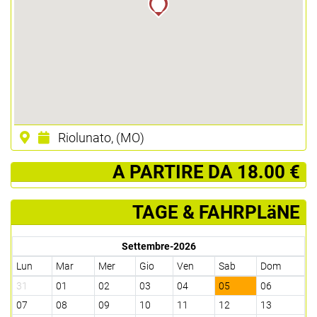
Riolunato, (MO)
­ A PARTIRE DA 18.00 €
TAGE & FAHRPLäNE
Settembre-2026
Lun
Mar
Mer
Gio
Ven
Sab
Dom
31
01
02
03
04
05
06
07
08
09
10
11
12
13