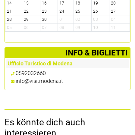
14
15
16
17
18
19
20
21
22
23
24
25
26
27
28
29
30
01
02
03
04
05
06
07
08
09
10
11
­INFO & BIGLIETTI
Ufficio Turistico di Modena
0592032660
info@visitmodena.it
Es könnte dich auch
interessieren...