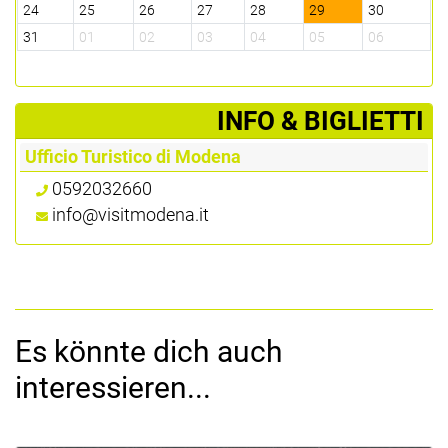
24
25
26
27
28
29
30
31
01
02
03
04
05
06
­INFO & BIGLIETTI
Ufficio Turistico di Modena
0592032660
info@visitmodena.it
Es könnte dich auch
interessieren...