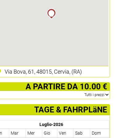
Via Bova, 61, 48015, Cervia, (RA)
­ A PARTIRE DA 10.00 €
­Tutti i prezzi
TAGE & FAHRPLäNE
Luglio-2026
n
Mar
Mer
Gio
Ven
Sab
Dom