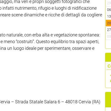
ggio, ma veri e propri soggetti fotografici che
2
 infatti nutrimento, rifugio e luoghi di nidificazione
0
creare scene dinamiche e ricche di dettagli da cogliere
1
2
2
ato naturale, con erba alta e vegetazione spontanea:
0
e meno “costruiti”. Questo equilibrio tra spazi aperti,
lina un luogo ideale per sperimentare, osservare e
C
 Cervia – Strada Statale Salara 6 – 48018 Cervia (RA)