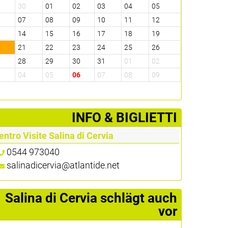
9
30
01
02
03
04
05
6
07
08
09
10
11
12
3
14
15
16
17
18
19
0
21
22
23
24
25
26
7
28
29
30
31
01
02
3
04
05
06
07
08
09
­INFO & BIGLIETTI
entro Visite Salina di Cervia
0544 973040
salinadicervia@atlantide.net
Salina di Cervia schlägt auch
vor