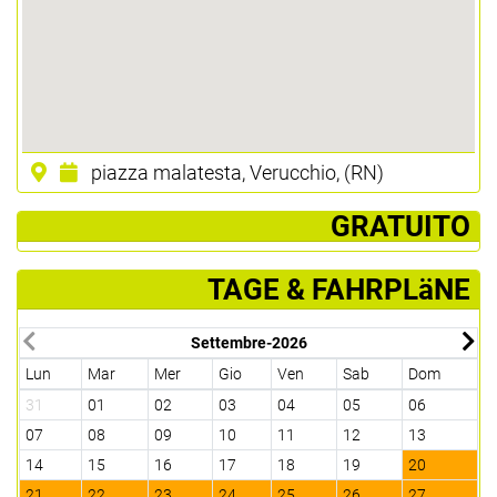
piazza malatesta, Verucchio, (RN)
­ GRATUITO
TAGE & FAHRPLäNE
Settembre-2026
Lun
Mar
Mer
Gio
Ven
Sab
Dom
L
31
01
02
03
04
05
06
2
07
08
09
10
11
12
13
0
14
15
16
17
18
19
20
1
21
22
23
24
25
26
27
1