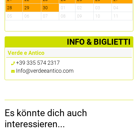
28
29
30
01
02
03
04
2
05
06
07
08
09
10
11
0
­INFO & BIGLIETTI
Verde e Antico
+39 335 574 2317
Info@verdeeantico.com
Es könnte dich auch
interessieren...