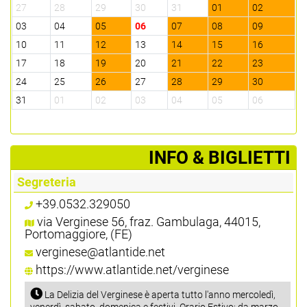
27
28
29
30
31
01
02
3
03
04
05
06
07
08
09
0
10
11
12
13
14
15
16
1
17
18
19
20
21
22
23
2
24
25
26
27
28
29
30
2
31
01
02
03
04
05
06
0
­INFO & BIGLIETTI
Segreteria
+39.0532.329050
via Verginese 56, fraz. Gambulaga, 44015,
Portomaggiore, (FE)
verginese@atlantide.net
https://www.atlantide.net/verginese
La Delizia del Verginese è aperta tutto l'anno mercoledì,
venerdì, sabato, domenica e festivi. Orario Estivo: da marzo