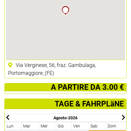
Via Verginese, 56, fraz. Gambulaga,
Portomaggiore, (FE)
­ A PARTIRE DA 3.00 €
TAGE & FAHRPLäNE
Agosto-2026
Lun
Mar
Mer
Gio
Ven
Sab
Dom
L