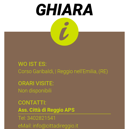
GHIARA
WO IST ES:
Corso Garibaldi, | Reggio nell'Emilia, (RE)
ORARI VISITE:
Non disponibili
CONTATTI:
Ass. Città di Reggio APS
Tel: 3402821541
eMail:
info@cittadireggio.it