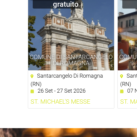
gratuito
COMUNE DI SANTARCANGELO
COMU
DI ROMAGNA
Santarcangelo Di Romagna
Sant
(RN)
(RN)
26 Set - 27 Set 2026
07 N
ST. MICHAEL'S MESSE
ST. M