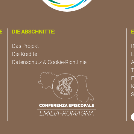
E
DIE ABSCHNITTE:
E
Das Projekt
R
Die Kredite
E
Datenschutz & Cookie-Richtlinie
A
T
E
K
S