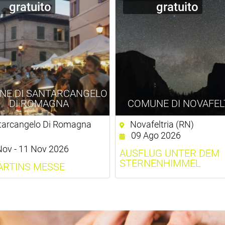
gratuito
gratuito
NE DI SANTARCANGELO
DI ROMAGNA
COMUNE DI NOVAFEL
arcangelo Di Romagna
Novafeltria (RN)
09 Ago 2026
ov - 11 Nov 2026
AUSFLUG UNTER DEM
STERNENHIMMEL
ARTINS MESSE