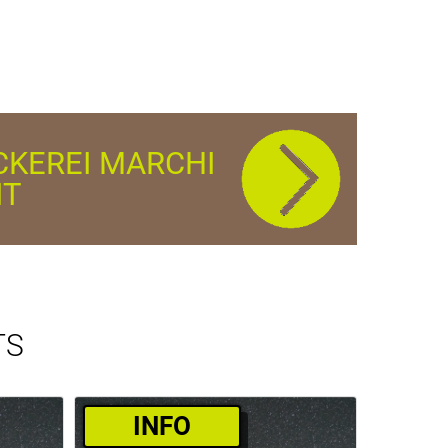
CKEREI MARCHI
IT
TS
­INFO