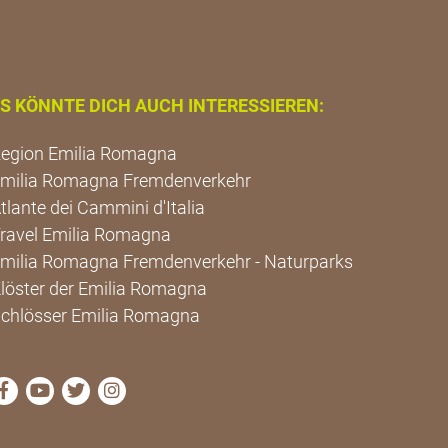
S KÖNNTE DICH AUCH INTERESSIEREN:
egion Emilia Romagna
milia Romagna Fremdenverkehr
tlante dei Cammini d'Italia
ravel Emilia Romagna
milia Romagna Fremdenverkehr - Naturparks
löster der Emilia Romagna
chlösser Emilia Romagna
die Seite Facebook von Cammini Emilia-Romagna besu
die Seite YouTube von Cammini Emilia-Romagna 
die Seite Twitter von Cammini Emilia-Romagn
die Seite Instagram von Cammini Emilia