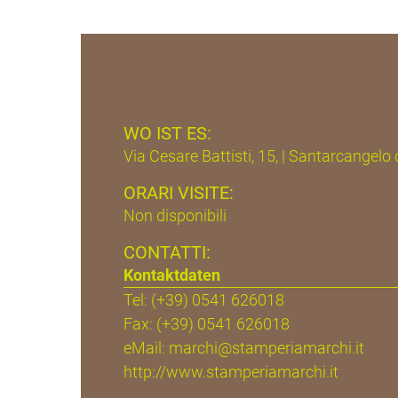
WO IST ES:
Via Cesare Battisti, 15, | Santarcangel
ORARI VISITE:
Non disponibili
CONTATTI:
Kontaktdaten
Tel: (+39) 0541 626018
Fax: (+39) 0541 626018
eMail:
marchi@stamperiamarchi.it
http://www.stamperiamarchi.it