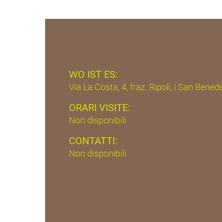
WO IST ES:
Via La Costa, 4, fraz. Ripoli, | San Bene
ORARI VISITE:
Non disponibili
CONTATTI:
Non disponibili