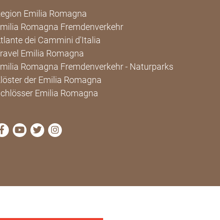
egion Emilia Romagna
milia Romagna Fremdenverkehr
tlante dei Cammini d'Italia
ravel Emilia Romagna
milia Romagna Fremdenverkehr - Naturparks
löster der Emilia Romagna
chlösser Emilia Romagna
die Seite Facebook von Cammini Emilia-Romagna besu
die Seite YouTube von Cammini Emilia-Romagna 
die Seite Twitter von Cammini Emilia-Romagn
die Seite Instagram von Cammini Emilia