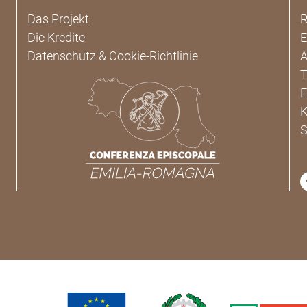
Das Projekt
R
Die Kredite
E
Datenschutz & Cookie-Richtlinie
A
T
E
K
S