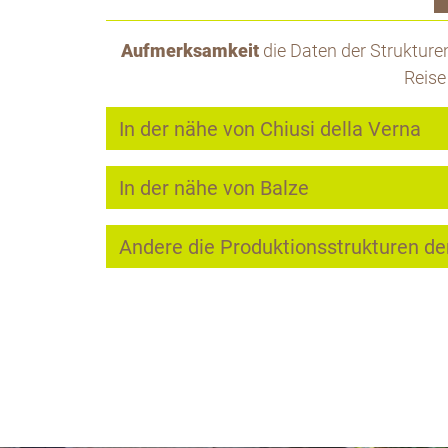
Aufmerksamkeit
die Daten der Strukturen 
Reise
In der nähe von Chiusi della Verna
In der nähe von Balze
Andere die Produktionsstrukturen d