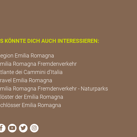
S KÖNNTE DICH AUCH INTERESSIEREN:
egion Emilia Romagna
milia Romagna Fremdenverkehr
tlante dei Cammini d'Italia
ravel Emilia Romagna
milia Romagna Fremdenverkehr - Naturparks
löster der Emilia Romagna
chlösser Emilia Romagna
die Seite Facebook von Cammini Emilia-Romagna besu
die Seite YouTube von Cammini Emilia-Romagna 
die Seite Twitter von Cammini Emilia-Romagn
die Seite Instagram von Cammini Emilia