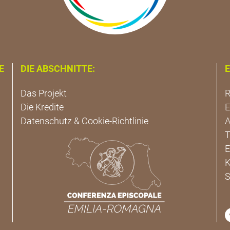
E
DIE ABSCHNITTE:
E
Das Projekt
R
Die Kredite
E
Datenschutz & Cookie-Richtlinie
A
T
E
K
S