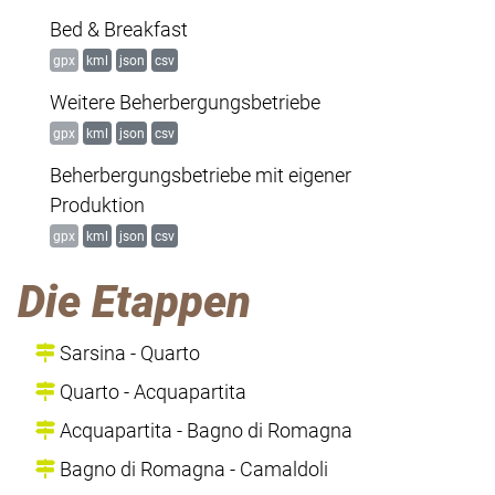
Bed & Breakfast
gpx
kml
json
csv
Weitere Beherbergungsbetriebe
gpx
kml
json
csv
Beherbergungsbetriebe mit eigener
Produktion
gpx
kml
json
csv
Die Etappen
Sarsina - Quarto
Quarto - Acquapartita
Acquapartita - Bagno di Romagna
Bagno di Romagna - Camaldoli