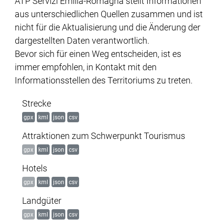
ATP Servizi Emilia-Romagna stellt Informationen
aus unterschiedlichen Quellen zusammen und ist
nicht für die Aktualisierung und die Änderung der
dargestellten Daten verantwortlich.
Bevor sich für einen Weg entscheiden, ist es
immer empfohlen, in Kontakt mit den
Informationsstellen des Territoriums zu treten.
Strecke
gpx
kml
json
csv
Attraktionen zum Schwerpunkt Tourismus
gpx
kml
json
csv
Hotels
gpx
kml
json
csv
Landgüter
gpx
kml
json
csv