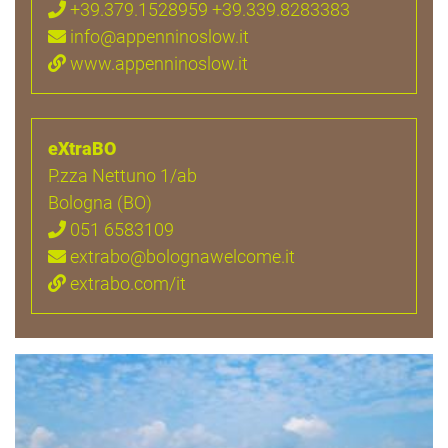
+39.379.1528959 +39.339.8283383
info@appenninoslow.it
www.appenninoslow.it
eXtraBO
P.zza Nettuno 1/ab
Bologna (BO)
051 6583109
extrabo@bolognawelcome.it
extrabo.com/it