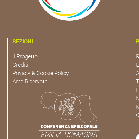
SEZIONI:
P
Il Progetto
R
Crediti
Privacy & Cookie Policy
A
Area Riservata
T
E
C