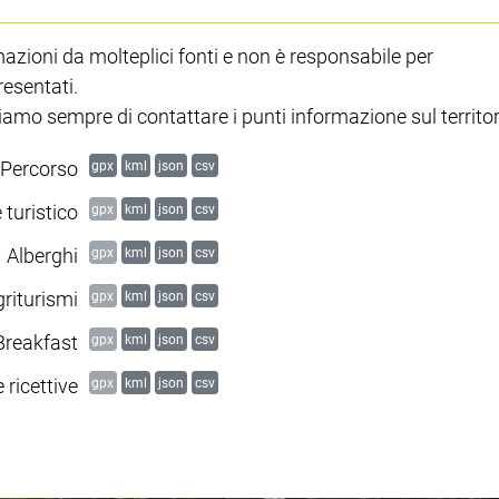
ioni da molteplici fonti e non è responsabile per
resentati.
mo sempre di contattare i punti informazione sul territor
Percorso
gpx
kml
json
csv
 turistico
gpx
kml
json
csv
Alberghi
gpx
kml
json
csv
riturismi
gpx
kml
json
csv
Breakfast
gpx
kml
json
csv
 ricettive
gpx
kml
json
csv