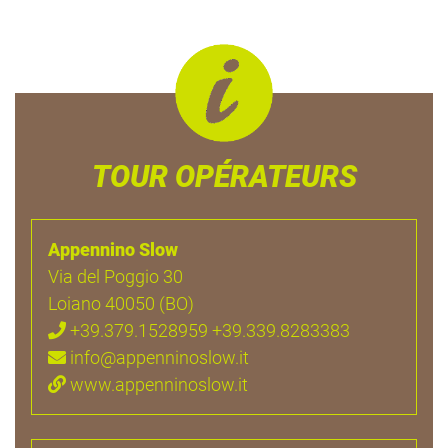
TOUR OPÉRATEURS
Appennino Slow
Via del Poggio 30
Loiano 40050 (BO)
+39.379.1528959 +39.339.8283383
info@appenninoslow.it
www.appenninoslow.it