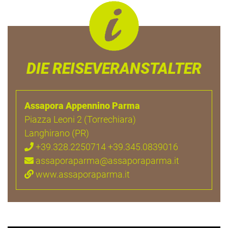
DIE REISEVERANSTALTER
Assapora Appennino Parma
Piazza Leoni 2 (Torrechiara)
Langhirano (PR)
+39.328.2250714 +39.345.0839016
assaporaparma@assaporaparma.it
www.assaporaparma.it