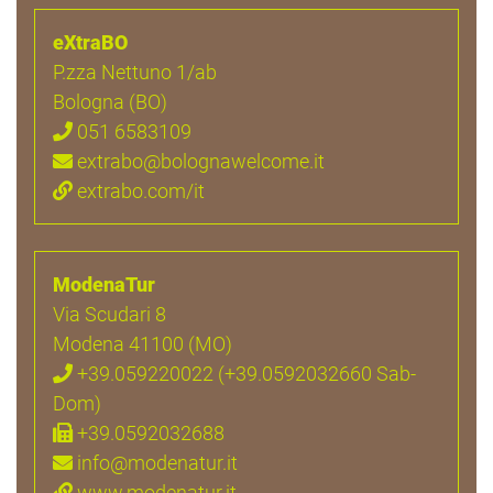
eXtraBO
P.zza Nettuno 1/ab
Bologna (BO)
051 6583109
extrabo@bolognawelcome.it
extrabo.com/it
ModenaTur
Via Scudari 8
Modena 41100 (MO)
+39.059220022 (+39.0592032660 Sab-
Dom)
+39.0592032688
info@modenatur.it
www.modenatur.it