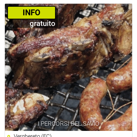
­INFO
gratuito
I PERCORSI DEL SAVIO
Verghereto (FC)