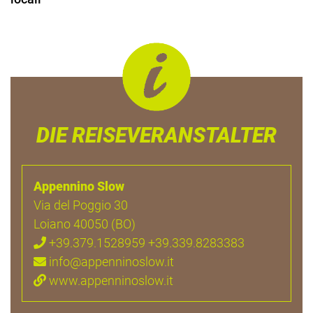
DIE REISEVERANSTALTER
Appennino Slow
Via del Poggio 30
Loiano 40050 (BO)
+39.379.1528959 +39.339.8283383
info@appenninoslow.it
www.appenninoslow.it